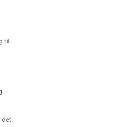
 til
g
 det,