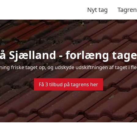
Nyt tag
Tagren
å Sjælland - forlæng taget
sning friske taget op, og udskyde udskiftningen af taget i f
Få 3 tilbud på tagrens her