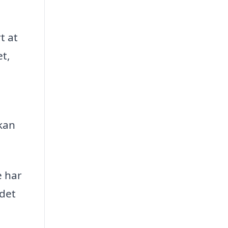
t at
et,
 kan
e har
 det