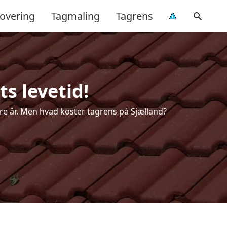
overing
Tagmaling
Tagrens
s levetid!
lere år. Men hvad koster tagrens på Sjælland?